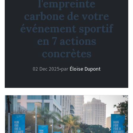
l'empreinte
carbone de votre
événement sportif
en 7 actions
concrètes
02 Dec 2025
•
par
Éloïse Dupont