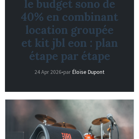
le budget sono de
40% en combinant
location groupée
et kit jbl eon : plan
étape par étape
24 Apr 2026
•
par
Éloïse Dupont