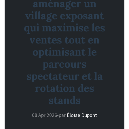
aménager un
village exposant
qui maximise les
ventes tout en
optimisant le
parcours
spectateur et la
rotation des
stands
08 Apr 2026
•
par
Éloïse Dupont